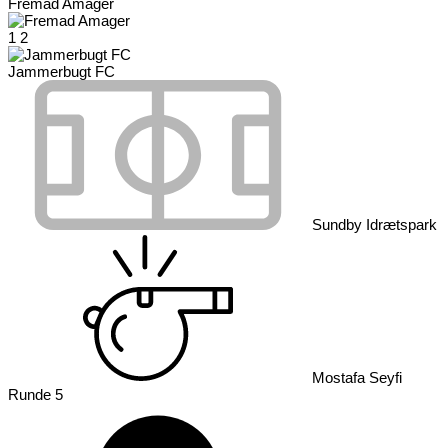
Fremad Amager
1
2
Jammerbugt FC
Sundby Idrætspark
Mostafa Seyfi
Runde 5