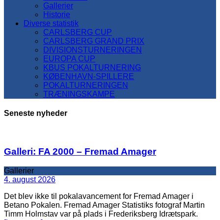
Gallerier
Historie
Diverse statistik
CARLSBERG CUP
CARLSBERG GRAND PRIX
DIVISIONSTURNERINGEN
EUROPA CUP
KBUS POKALTURNERING
KØBENHAVN-SPILLERE
POKALTURNERINGEN
TRÆNINGSKAMPE
Seneste nyheder
Galleri: FA 2000 – Fremad Amager
Gallerier
4. august 2026
Det blev ikke til pokalavancement for Fremad Amager i
Betano Pokalen. Fremad Amager Statistiks fotograf Martin
Timm Holmstav var på plads i Frederiksberg Idrætspark.