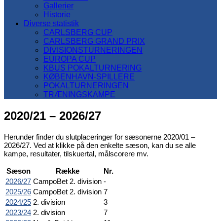
Gallerier
Historie
Diverse statistik
CARLSBERG CUP
CARLSBERG GRAND PRIX
DIVISIONSTURNERINGEN
EUROPA CUP
KBUS POKALTURNERING
KØBENHAVN-SPILLERE
POKALTURNERINGEN
TRÆNINGSKAMPE
2020/21 – 2026/27
Herunder finder du slutplaceringer for sæsonerne 2020/01 –
2026/27. Ved at klikke på den enkelte sæson, kan du se alle
kampe, resultater, tilskuertal, målscorere mv.
Sæson
Række
Nr.
2026/27
CampoBet 2. division
-
2025/26
CampoBet 2. division
7
2024/25
2. division
3
2023/24
2. division
7