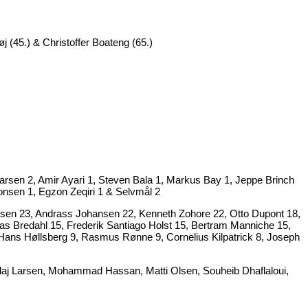
j (45.) & Christoffer Boateng (65.)
arsen 2, Amir Ayari 1, Steven Bala 1, Markus Bay 1, Jeppe Brinch
onsen 1, Egzon Zeqiri 1 & Selvmål 2
Olsen 23, Andrass Johansen 22, Kenneth Zohore 22, Otto Dupont 18,
 Bredahl 15, Frederik Santiago Holst 15, Bertram Manniche 15,
 Hans Høllsberg 9, Rasmus Rønne 9, Cornelius Kilpatrick 8, Joseph
olaj Larsen, Mohammad Hassan, Matti Olsen, Souheib Dhaflaloui,