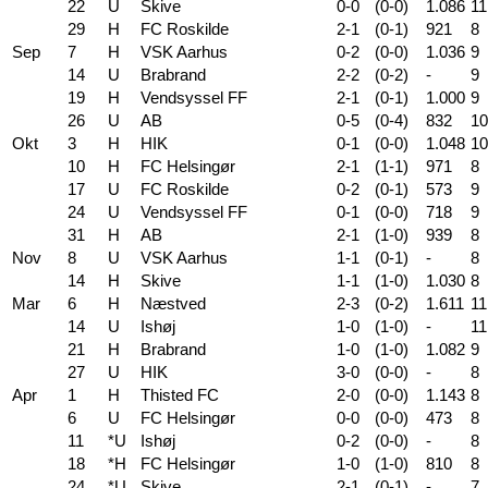
22
U
Skive
0-0
(0-0)
1.086
11
29
H
FC Roskilde
2-1
(0-1)
921
8
Sep
7
H
VSK Aarhus
0-2
(0-0)
1.036
9
14
U
Brabrand
2-2
(0-2)
-
9
19
H
Vendsyssel FF
2-1
(0-1)
1.000
9
26
U
AB
0-5
(0-4)
832
10
Okt
3
H
HIK
0-1
(0-0)
1.048
10
10
H
FC Helsingør
2-1
(1-1)
971
8
17
U
FC Roskilde
0-2
(0-1)
573
9
24
U
Vendsyssel FF
0-1
(0-0)
718
9
31
H
AB
2-1
(1-0)
939
8
Nov
8
U
VSK Aarhus
1-1
(0-1)
-
8
14
H
Skive
1-1
(1-0)
1.030
8
Mar
6
H
Næstved
2-3
(0-2)
1.611
11
14
U
Ishøj
1-0
(1-0)
-
11
21
H
Brabrand
1-0
(1-0)
1.082
9
27
U
HIK
3-0
(0-0)
-
8
Apr
1
H
Thisted FC
2-0
(0-0)
1.143
8
6
U
FC Helsingør
0-0
(0-0)
473
8
11
*U
Ishøj
0-2
(0-0)
-
8
18
*H
FC Helsingør
1-0
(1-0)
810
8
24
*U
Skive
2-1
(0-1)
-
7