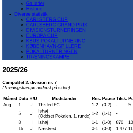
Gallerier
Historie
Diverse statistik
CARLSBERG CUP
CARLSBERG GRAND PRIX
DIVISIONSTURNERINGEN
EUROPA CUP
KBUS POKALTURNERING
KØBENHAVN-SPILLERE
POKALTURNERINGEN
TRÆNINGSKAMPE
2025/26
CampoBet 2. division nr. 7
(Træningskampe nederst på siden)
Måned
Dato
H/U
Modstander
Res.
Pause
Tilsk.
Po
Aug
1
U
Thisted FC
1-2
(0-2)
-
9
Ishøj
5
U
1-2
(1-1)
-
(Oddset Pokalen, 1. runde)
8
H
Ishøj
1-1
(1-0)
870
10
15
U
Næstved
0-1
(0-0)
1.477
11