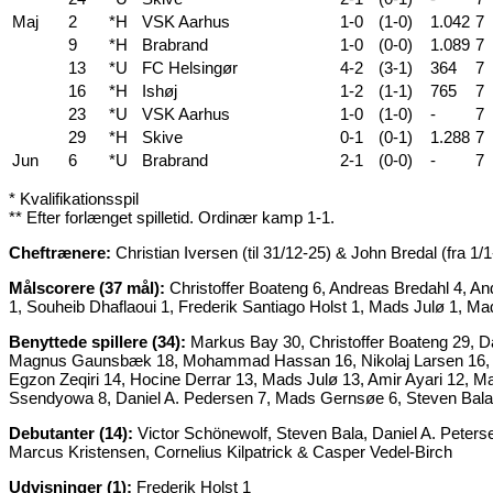
Maj
2
*H
VSK Aarhus
1-0
(1-0)
1.042
7
9
*H
Brabrand
1-0
(0-0)
1.089
7
13
*U
FC Helsingør
4-2
(3-1)
364
7
16
*H
Ishøj
1-2
(1-1)
765
7
23
*U
VSK Aarhus
1-0
(1-0)
-
7
29
*H
Skive
0-1
(0-1)
1.288
7
Jun
6
*U
Brabrand
2-1
(0-0)
-
7
* Kvalifikationsspil
** Efter forlænget spilletid. Ordinær kamp 1-1.
Cheftrænere:
Christian Iversen (til 31/12-25) & John Bredal (fra 1/
Målscorere (37 mål):
Christoffer Boateng 6, Andreas Bredahl 4, A
1, Souheib Dhaflaoui 1, Frederik Santiago Holst 1, Mads Julø 1, M
Benyttede spillere (34):
Markus Bay 30, Christoffer Boateng 29, D
Magnus Gaunsbæk 18, Mohammad Hassan 16, Nikolaj Larsen 16, Jon
Egzon Zeqiri 14, Hocine Derrar 13, Mads Julø 13, Amir Ayari 12, 
Ssendyowa 8, Daniel A. Pedersen 7, Mads Gernsøe 6, Steven Bala 5
Debutanter (14):
Victor Schönewolf, Steven Bala, Daniel A. Peter
Marcus Kristensen, Cornelius Kilpatrick & Casper Vedel-Birch
Udvisninger (1):
Frederik Holst 1