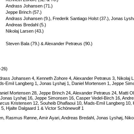
Andrass Johansen (71.)
Jeppe Brinch (57.)
Andrass Johansen (9.), Frederik Santiago Holst (37.), Jonas Lyshø
Andreas Bredahl (5.)
Nikolaj Larsen (43.)
Steven Bala (79.) & Alexander Petræus (90.)
1-26)
ndrass Johansen 4, Kenneth Zohore 4, Alexander Petræus 3, Nikolaj L
ads-Emil Langberg 1, Jonas Lyshøj 1, Daniel Mortensen 1, Jeppe Sim
aniel Mortensen 28, Jeppe Brinch 24, Alexander Petræus 24, Matti 
as Lyshøj 16, Jeppe Simonsen 16, Casper Vedel-Birch 16, Andreas
Marcus Kristensen 12, Souheib Dhaflaoui 10, Mads-Emil Langberg 10,
, Hjalte Dalgaard 1 & Victor Schönewolf 1
sen, Rasmus Rønne, Amir Ayari, Andreas Bredahl, Jonas Lyshøj, Nik