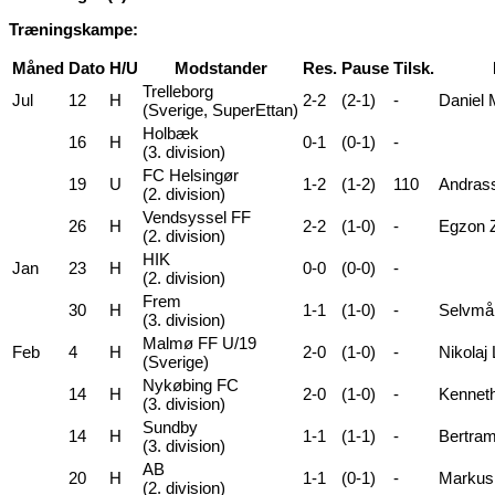
Træningskampe:
Måned
Dato
H/U
Modstander
Res.
Pause
Tilsk.
Trelleborg
Jul
12
H
2-2
(2-1)
-
Daniel 
(Sverige, SuperEttan)
Holbæk
16
H
0-1
(0-1)
-
(3. division)
FC Helsingør
19
U
1-2
(1-2)
110
Andrass
(2. division)
Vendsyssel FF
26
H
2-2
(1-0)
-
Egzon Z
(2. division)
HIK
Jan
23
H
0-0
(0-0)
-
(2. division)
Frem
30
H
1-1
(1-0)
-
Selvmål
(3. division)
Malmø FF U/19
Feb
4
H
2-0
(1-0)
-
Nikolaj 
(Sverige)
Nykøbing FC
14
H
2-0
(1-0)
-
Kenneth
(3. division)
Sundby
14
H
1-1
(1-1)
-
Bertram
(3. division)
AB
20
H
1-1
(0-1)
-
Markus 
(2. division)