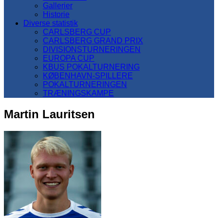
Gallerier
Historie
Diverse statistik
CARLSBERG CUP
CARLSBERG GRAND PRIX
DIVISIONSTURNERINGEN
EUROPA CUP
KBUS POKALTURNERING
KØBENHAVN-SPILLERE
POKALTURNERINGEN
TRÆNINGSKAMPE
Martin Lauritsen