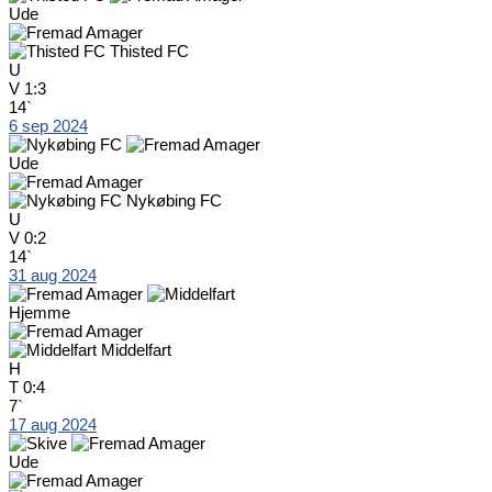
Ude
Thisted FC
U
V
1:3
14`
6 sep 2024
Ude
Nykøbing FC
U
V
0:2
14`
31 aug 2024
Hjemme
Middelfart
H
T
0:4
7`
17 aug 2024
Ude