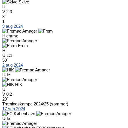
Skive
U
V
2:3
3`
1
9 aug 2024
Hjemme
Frem
H
U
1:1
59`
2 aug 2024
Ude
HIK
U
V
0:2
20`
Træningskampe 2024/25 (sommer)
17 sep 2024
Ude