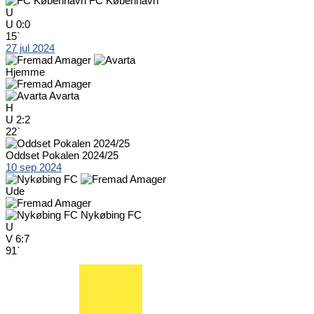
FC København
U
U
0:0
15`
27 jul 2024
Hjemme
Avarta
H
U
2:2
22`
Oddset Pokalen 2024/25
10 sep 2024
Ude
Nykøbing FC
U
V
6:7
91`