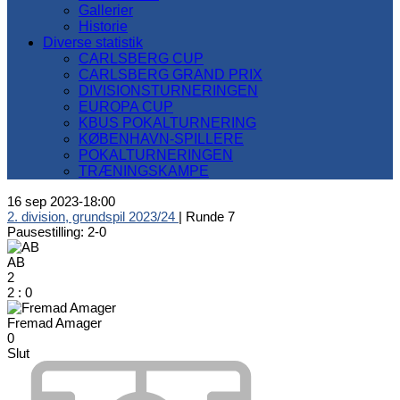
Gallerier
Historie
Diverse statistik
CARLSBERG CUP
CARLSBERG GRAND PRIX
DIVISIONSTURNERINGEN
EUROPA CUP
KBUS POKALTURNERING
KØBENHAVN-SPILLERE
POKALTURNERINGEN
TRÆNINGSKAMPE
16 sep 2023
-
18:00
2. division, grundspil 2023/24
| Runde 7
Pausestilling: 2-0
AB
2
2
:
0
Fremad Amager
0
Slut