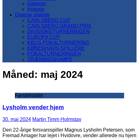
Gallerier
Historie
Diverse statistik
CARLSBERG CUP
CARLSBERG GRAND PRIX
DIVISIONSTURNERINGEN
EUROPA CUP
KBUS POKALTURNERING
KØBENHAVN-SPILLERE
POKALTURNERINGEN
TRÆNINGSKAMPE
Måned:
maj 2024
Førsteholdet
Lysholm vender hjem
30. maj 2024
Martin Timm Holmstav
Den 22-årige forsvarsspiller Magnus Lysholm Petersen, som
Fremad Amager har lejet i Hvidovre, vender allerede nu hjem