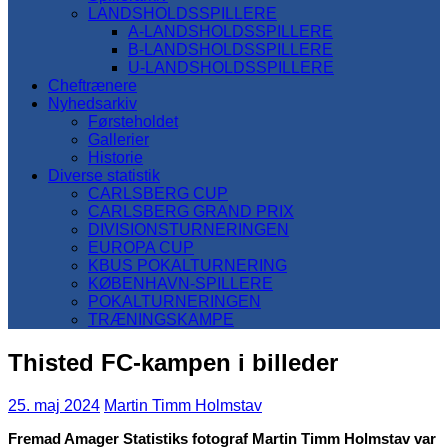
LANDSHOLDSSPILLERE
A-LANDSHOLDSSPILLERE
B-LANDSHOLDSSPILLERE
U-LANDSHOLDSSPILLERE
Cheftrænere
Nyhedsarkiv
Førsteholdet
Gallerier
Historie
Diverse statistik
CARLSBERG CUP
CARLSBERG GRAND PRIX
DIVISIONSTURNERINGEN
EUROPA CUP
KBUS POKALTURNERING
KØBENHAVN-SPILLERE
POKALTURNERINGEN
TRÆNINGSKAMPE
Thisted FC-kampen i billeder
25. maj 2024
Martin Timm Holmstav
Fremad Amager Statistiks fotograf Martin Timm Holmstav var