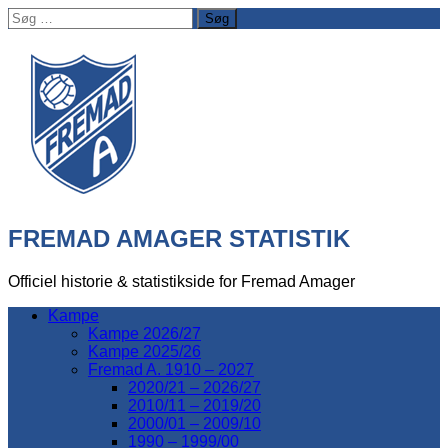
Søg
efter:
FREMAD AMAGER STATISTIK
Officiel historie & statistikside for Fremad Amager
Kampe
Kampe 2026/27
Kampe 2025/26
Fremad A. 1910 – 2027
2020/21 – 2026/27
2010/11 – 2019/20
2000/01 – 2009/10
1990 – 1999/00