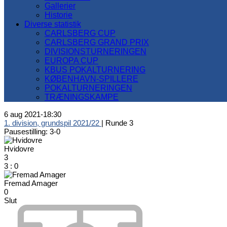
Gallerier
Historie
Diverse statistik
CARLSBERG CUP
CARLSBERG GRAND PRIX
DIVISIONSTURNERINGEN
EUROPA CUP
KBUS POKALTURNERING
KØBENHAVN-SPILLERE
POKALTURNERINGEN
TRÆNINGSKAMPE
6 aug 2021
-
18:30
1. division, grundspil 2021/22
| Runde 3
Pausestilling: 3-0
Hvidovre
3
3
:
0
Fremad Amager
0
Slut