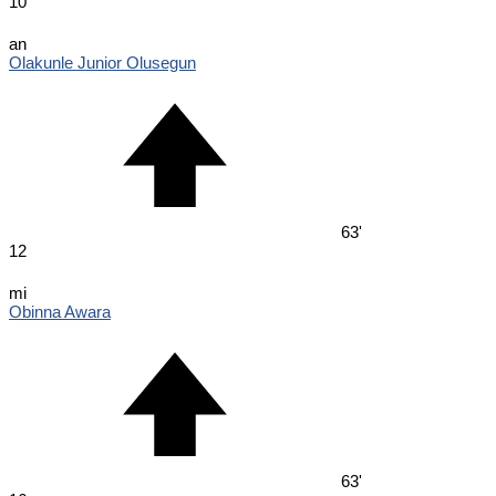
10
an
Olakunle Junior Olusegun
63'
12
mi
Obinna Awara
63'