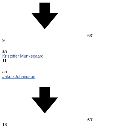
63'
9
an
Kristoffer Munksgaard
11
an
Jakob Johansson
63'
13