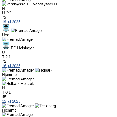
Vendsyssel FF
H
U
2:2
73`
19 jul 2025
Ude
FC Helsingør
U
T
2:1
72`
16 jul 2025
Hjemme
Holbæk
H
T
0:1
45`
12 jul 2025
Hjemme