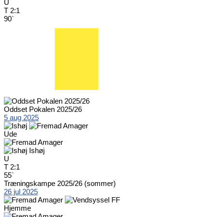
U
T
2:1
90`
Oddset Pokalen 2025/26
5 aug 2025
Ude
Ishøj
U
T
2:1
55`
Træningskampe 2025/26 (sommer)
26 jul 2025
Hjemme