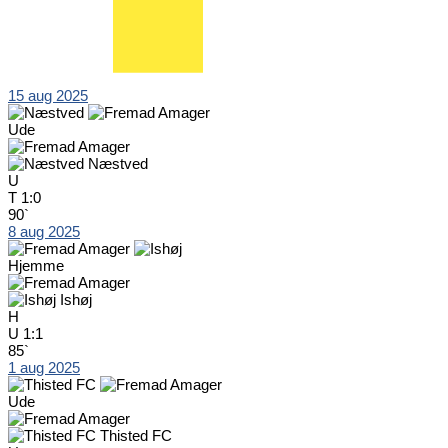
15 aug 2025
Ude
Næstved
U
T
1:0
90`
8 aug 2025
Hjemme
Ishøj
H
U
1:1
85`
1 aug 2025
Ude
Thisted FC