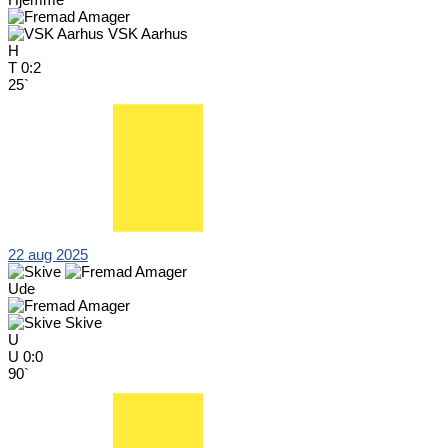
VSK Aarhus
H
T
0:2
25`
22 aug 2025
Ude
Skive
U
U
0:0
90`