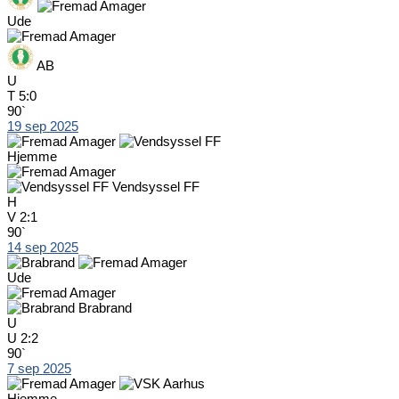
Ude
AB
U
T
5:0
90`
19 sep 2025
Hjemme
Vendsyssel FF
H
V
2:1
90`
14 sep 2025
Ude
Brabrand
U
U
2:2
90`
7 sep 2025
Hjemme