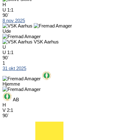
H
U
1:1
90`
8 nov 2025
Ude
VSK Aarhus
U
U
1:1
90`
1
31 okt 2025
Hjemme
AB
H
V
2:1
90`