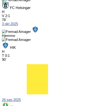
FC Helsingør
H
V
2:1
78`
3 okt 2025
Hjemme
HIK
H
T
0:1
90`
26 sep 2025