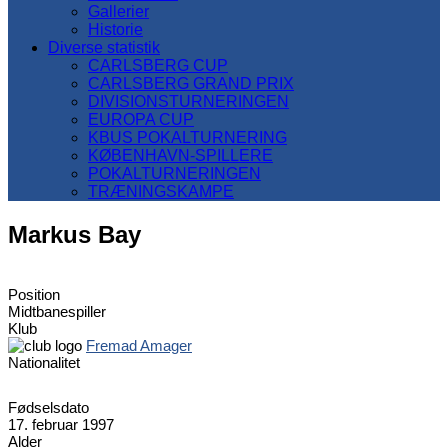
Gallerier
Historie
Diverse statistik
CARLSBERG CUP
CARLSBERG GRAND PRIX
DIVISIONSTURNERINGEN
EUROPA CUP
KBUS POKALTURNERING
KØBENHAVN-SPILLERE
POKALTURNERINGEN
TRÆNINGSKAMPE
Markus Bay
Position
Midtbanespiller
Klub
Fremad Amager
Nationalitet
Fødselsdato
17. februar 1997
Alder