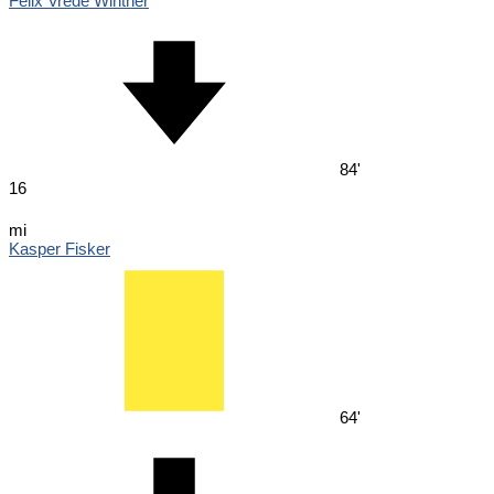
Felix Vrede Winther
84'
16
mi
Kasper Fisker
64'