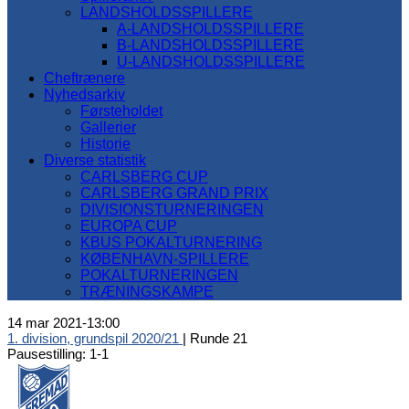
LANDSHOLDSSPILLERE
A-LANDSHOLDSSPILLERE
B-LANDSHOLDSSPILLERE
U-LANDSHOLDSSPILLERE
Cheftrænere
Nyhedsarkiv
Førsteholdet
Gallerier
Historie
Diverse statistik
CARLSBERG CUP
CARLSBERG GRAND PRIX
DIVISIONSTURNERINGEN
EUROPA CUP
KBUS POKALTURNERING
KØBENHAVN-SPILLERE
POKALTURNERINGEN
TRÆNINGSKAMPE
14 mar 2021
-
13:00
1. division, grundspil 2020/21
| Runde 21
Pausestilling: 1-1