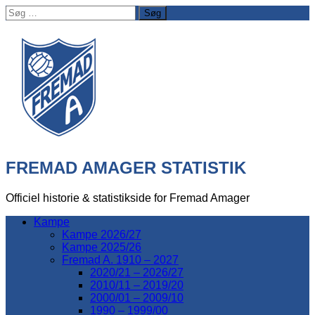
Søg
efter:
FREMAD AMAGER STATISTIK
Officiel historie & statistikside for Fremad Amager
Kampe
Kampe 2026/27
Kampe 2025/26
Fremad A. 1910 – 2027
2020/21 – 2026/27
2010/11 – 2019/20
2000/01 – 2009/10
1990 – 1999/00