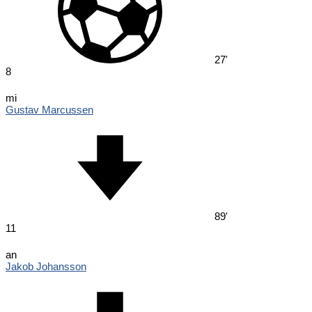
27'
8
mi
Gustav Marcussen
89'
11
an
Jakob Johansson