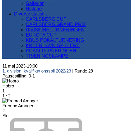
Gallerier
Historie
Diverse statistik
CARLSBERG CUP
CARLSBERG GRAND PRIX
DIVISIONSTURNERINGEN
EUROPA CUP
KBUS POKALTURNERING
KØBENHAVN-SPILLERE
POKALTURNERINGEN
TRÆNINGSKAMPE
11 maj 2023
-
19:00
1. division, kvalifikationsspil 2022/23
| Runde 29
Pausestilling: 0-1
Hobro
1
1
:
2
Fremad Amager
2
Slut