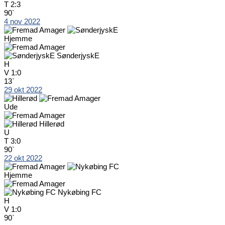
T
2:3
90`
4 nov 2022
Hjemme
SønderjyskE
H
V
1:0
13`
29 okt 2022
Ude
Hillerød
U
T
3:0
90`
22 okt 2022
Hjemme
Nykøbing FC
H
V
1:0
90`