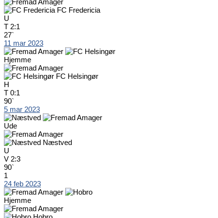
FC Fredericia
U
T
2:1
27`
11 mar 2023
Hjemme
FC Helsingør
H
T
0:1
90`
5 mar 2023
Ude
Næstved
U
V
2:3
90`
1
24 feb 2023
Hjemme
Hobro