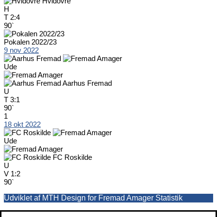
Hvidovre
H
T
2:4
90`
Pokalen 2022/23
9 nov 2022
Ude
Aarhus Fremad
U
T
3:1
90`
1
18 okt 2022
Ude
FC Roskilde
U
V
1:2
90`
Udviklet af MTH Design for Fremad Amager Statistik