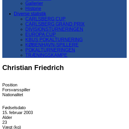
Gallerier
Historie
Diverse statistik
CARLSBERG CUP
CARLSBERG GRAND PRIX
DIVISIONSTURNERINGEN
EUROPA CUP
KBUS POKALTURNERING
KØBENHAVN-SPILLERE
POKALTURNERINGEN
TRÆNINGSKAMPE
Christian Friedrich
Position
Forsvarsspiller
Nationalitet
Fødselsdato
15. februar 2003
Alder
23
Vægt (kg)