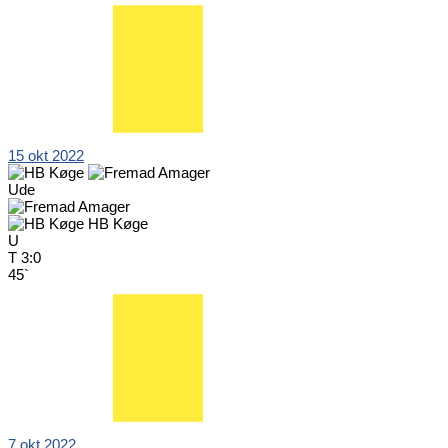
15 okt 2022
Ude
HB Køge
U
T
3:0
45`
7 okt 2022