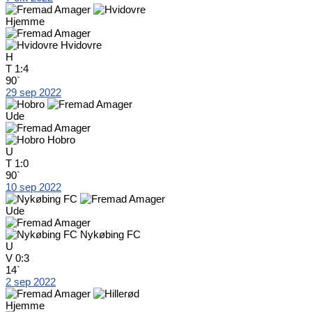
Hjemme
Hvidovre
H
T
1:4
90`
29 sep 2022
Ude
Hobro
U
T
1:0
90`
10 sep 2022
Ude
Nykøbing FC
U
V
0:3
14`
2 sep 2022
Hjemme