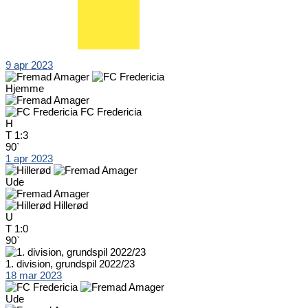
9 apr 2023
Hjemme
FC Fredericia
H
T
1:3
90`
1 apr 2023
Ude
Hillerød
U
T
1:0
90`
1. division, grundspil 2022/23
18 mar 2023
Ude