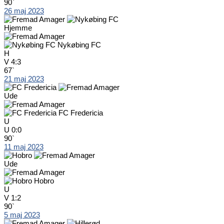
90`
26 maj 2023
Hjemme
Nykøbing FC
H
V
4:3
67`
21 maj 2023
Ude
FC Fredericia
U
U
0:0
90`
11 maj 2023
Ude
Hobro
U
V
1:2
90`
5 maj 2023