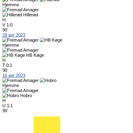
Hjemme
Hillerød
H
V
1:0
90`
28 apr 2023
Hjemme
HB Køge
H
T
0:1
90`
16 apr 2023
Hjemme
Hobro
H
U
1:1
90`