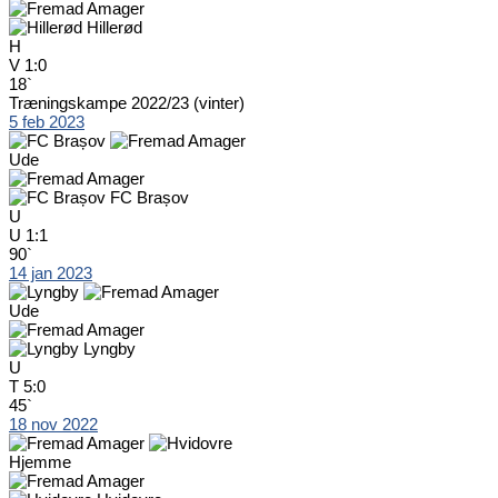
Hillerød
H
V
1:0
18`
Træningskampe 2022/23 (vinter)
5 feb 2023
Ude
FC Brașov
U
U
1:1
90`
14 jan 2023
Ude
Lyngby
U
T
5:0
45`
18 nov 2022
Hjemme