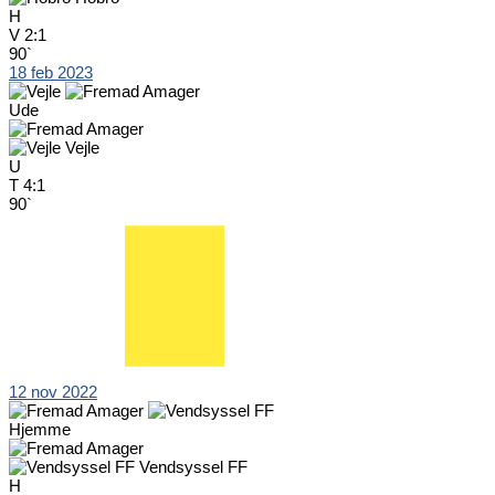
H
V
2:1
90`
18 feb 2023
Ude
Vejle
U
T
4:1
90`
12 nov 2022
Hjemme
Vendsyssel FF
H