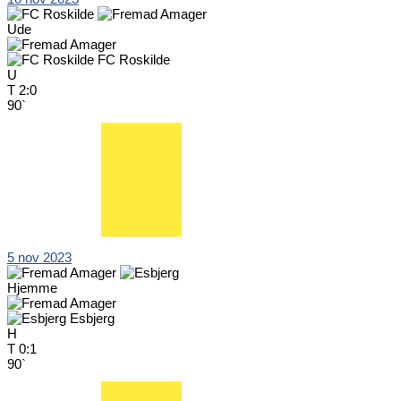
Ude
FC Roskilde
U
T
2:0
90`
5 nov 2023
Hjemme
Esbjerg
H
T
0:1
90`