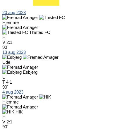
20 aug 2023
Hjemme
Thisted FC
H
V
2:1
90`
13 aug 2023
Ude
Esbjerg
U
T
4:1
90`
4 aug 2023
Hjemme
HIK
H
V
2:1
90`