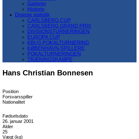
Gallerier
Historie
Diverse statistik
CARLSBERG CUP
CARLSBERG GRAND PRIX
DIVISIONSTURNERINGEN
EUROPA CUP
KBUS POKALTURNERING
KØBENHAVN-SPILLERE
POKALTURNERINGEN
TRÆNINGSKAMPE
Hans Christian Bonnesen
Position
Forsvarsspiller
Nationalitet
Fødselsdato
26. januar 2001
Alder
25
Vægt (kg)