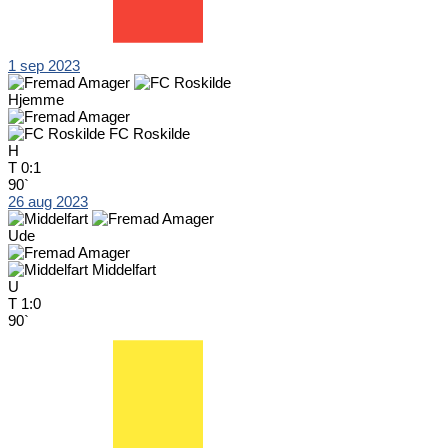
1 sep 2023
Hjemme
FC Roskilde
H
T
0:1
90`
26 aug 2023
Ude
Middelfart
U
T
1:0
90`