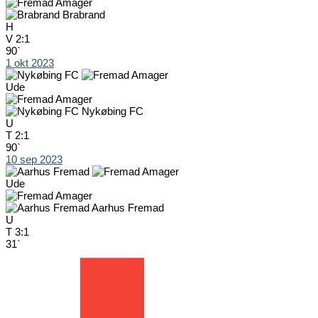
Brabrand
H
V
2:1
90`
1 okt 2023
Ude
Nykøbing FC
U
T
2:1
90`
10 sep 2023
Ude
Aarhus Fremad
U
T
3:1
31`