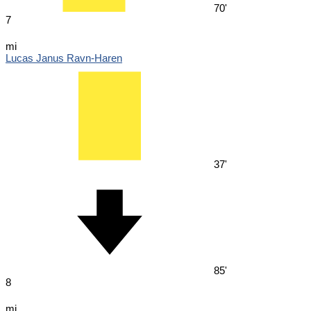
70'
7
mi
Lucas Janus Ravn-Haren
37'
85'
8
mi