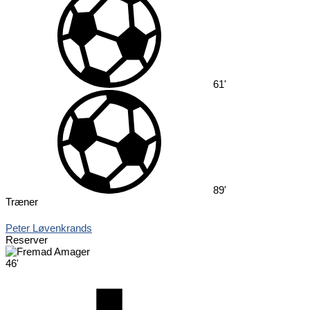
61'
89'
Træner
Peter Løvenkrands
Reserver
46'