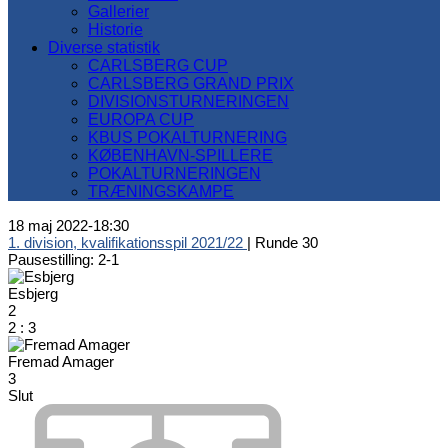
Gallerier
Historie
Diverse statistik
CARLSBERG CUP
CARLSBERG GRAND PRIX
DIVISIONSTURNERINGEN
EUROPA CUP
KBUS POKALTURNERING
KØBENHAVN-SPILLERE
POKALTURNERINGEN
TRÆNINGSKAMPE
18 maj 2022
-
18:30
1. division, kvalifikationsspil 2021/22
| Runde 30
Pausestilling: 2-1
Esbjerg
2
2
:
3
Fremad Amager
3
Slut