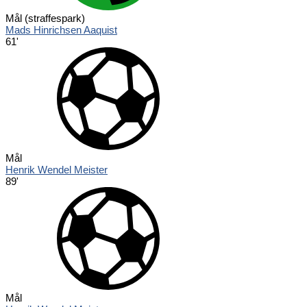
Mål (straffespark)
Mads Hinrichsen Aaquist
61'
Mål
Henrik Wendel Meister
89'
Mål