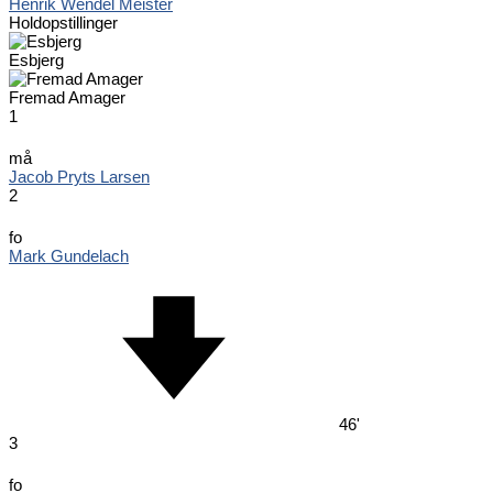
Henrik Wendel Meister
Holdopstillinger
Esbjerg
Fremad Amager
1
må
Jacob Pryts Larsen
2
fo
Mark Gundelach
46'
3
fo