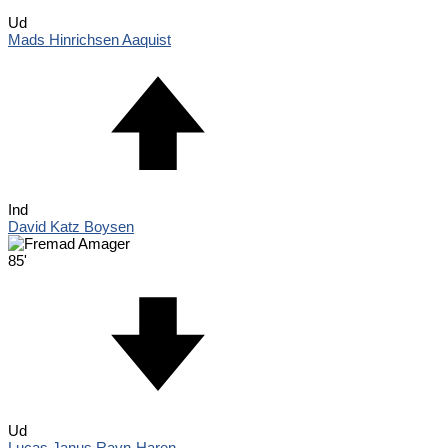
Ud
Mads Hinrichsen Aaquist
Ind
David Katz Boysen
85'
Ud
Lucas Janus Ravn-Haren