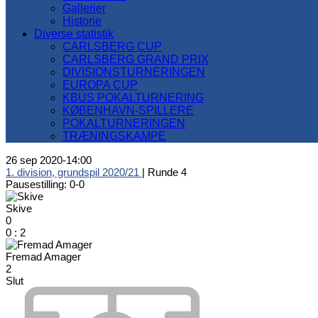
Gallerier
Historie
Diverse statistik
CARLSBERG CUP
CARLSBERG GRAND PRIX
DIVISIONSTURNERINGEN
EUROPA CUP
KBUS POKALTURNERING
KØBENHAVN-SPILLERE
POKALTURNERINGEN
TRÆNINGSKAMPE
26 sep 2020
-
14:00
1. division, grundspil 2020/21
| Runde 4
Pausestilling: 0-0
Skive
0
0
:
2
Fremad Amager
2
Slut