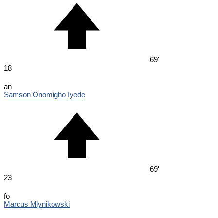
69'
18
an
Samson Onomigho Iyede
69'
23
fo
Marcus Mlynikowski