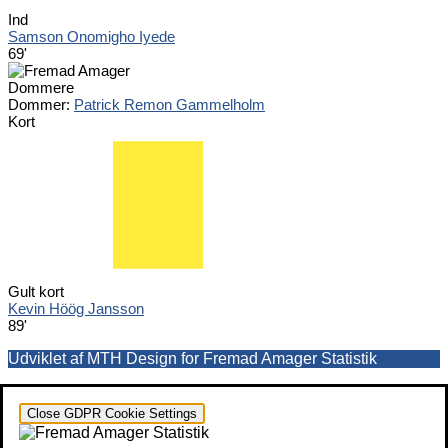
Ind
Samson Onomigho Iyede
69'
Dommere
Dommer:
Patrick Remon Gammelholm
Kort
Gult kort
Kevin Höög Jansson
89'
Udviklet af MTH Design for Fremad Amager Statistik
Close GDPR Cookie Settings