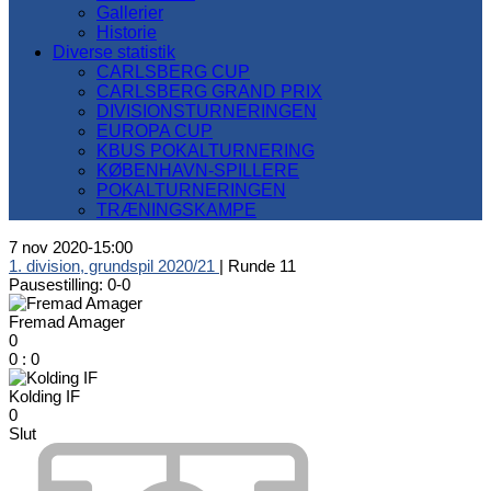
Gallerier
Historie
Diverse statistik
CARLSBERG CUP
CARLSBERG GRAND PRIX
DIVISIONSTURNERINGEN
EUROPA CUP
KBUS POKALTURNERING
KØBENHAVN-SPILLERE
POKALTURNERINGEN
TRÆNINGSKAMPE
7 nov 2020
-
15:00
1. division, grundspil 2020/21
| Runde 11
Pausestilling: 0-0
Fremad Amager
0
0
:
0
Kolding IF
0
Slut