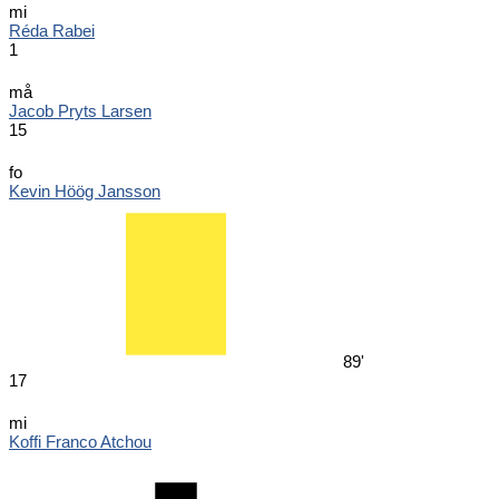
mi
Réda Rabei
1
må
Jacob Pryts Larsen
15
fo
Kevin Höög Jansson
89'
17
mi
Koffi Franco Atchou