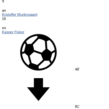
9
an
Kristoffer Munksgaard
16
mi
Kasper Fisker
48'
81'