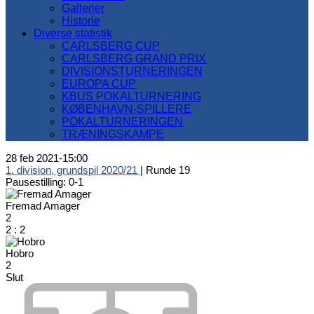
Gallerier
Historie
Diverse statistik
CARLSBERG CUP
CARLSBERG GRAND PRIX
DIVISIONSTURNERINGEN
EUROPA CUP
KBUS POKALTURNERING
KØBENHAVN-SPILLERE
POKALTURNERINGEN
TRÆNINGSKAMPE
28 feb 2021
-
15:00
1. division, grundspil 2020/21
| Runde 19
Pausestilling: 0-1
Fremad Amager
2
2
:
2
Hobro
2
Slut