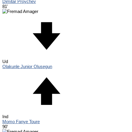
Dimitar Proychev
81'
Ud
Olakunle Junior Olusegun
Ind
Momo Fanye Toure
90'