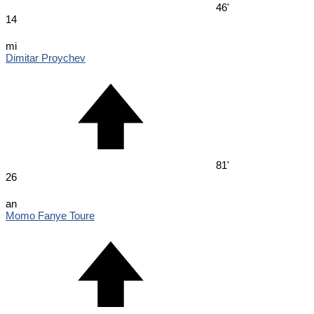
46'
14
mi
Dimitar Proychev
81'
26
an
Momo Fanye Toure