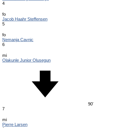
4
fo
Jacob Haahr Steffensen
5
fo
Nemanja Cavnic
6
mi
Olakunle Junior Olusegun
90'
7
mi
Pierre Larsen