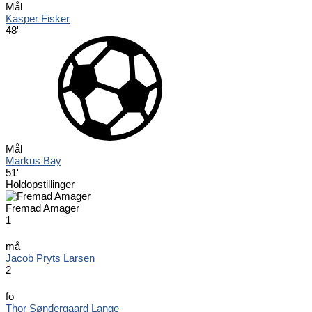
Mål
Kasper Fisker
48'
Mål
Markus Bay
51'
Holdopstillinger
Fremad Amager
1
må
Jacob Pryts Larsen
2
fo
Thor Søndergaard Lange