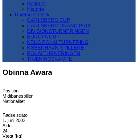
Gallerier
Historie
Diverse statistik
CARLSBERG CUP
CARLSBERG GRAND PRIX
DIVISIONSTURNERINGEN
EUROPA CUP
KBUS POKALTURNERING
KØBENHAVN-SPILLERE
POKALTURNERINGEN
TRÆNINGSKAMPE
Obinna Awara
Position
Midtbanespiller
Nationalitet
Fødselsdato
1. juni 2002
Alder
24
Vægt (kg)