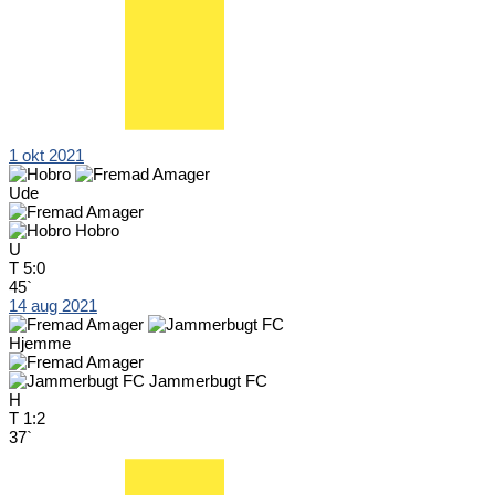
1 okt 2021
Ude
Hobro
U
T
5:0
45`
14 aug 2021
Hjemme
Jammerbugt FC
H
T
1:2
37`