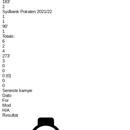
183′
2
Sydbank Pokalen 2021/22
1
1
90′
1
Totals:
6
2
4
273′
3
0
0
0 (0)
0
0
Seneste kampe
Dato
For
Mod
H/A
Resultat