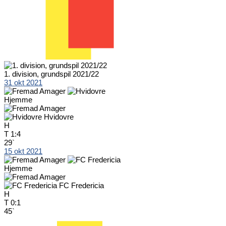
1. division, grundspil 2021/22
31 okt 2021
Hjemme
Hvidovre
H
T
1:4
29`
15 okt 2021
Hjemme
FC Fredericia
H
T
0:1
45`