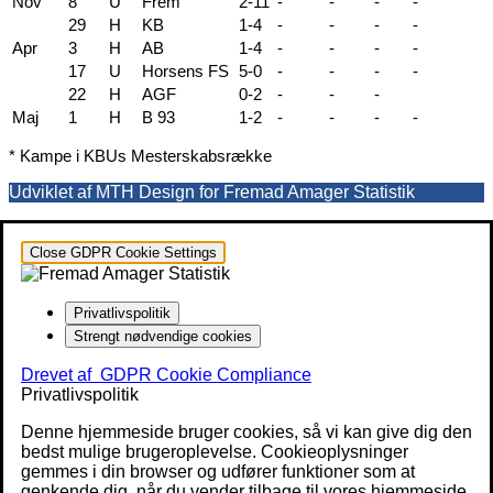
Nov
8
U
Frem
2-11
-
-
-
-
29
H
KB
1-4
-
-
-
-
Apr
3
H
AB
1-4
-
-
-
-
17
U
Horsens FS
5-0
-
-
-
-
22
H
AGF
0-2
-
-
-
Maj
1
H
B 93
1-2
-
-
-
-
* Kampe i KBUs Mesterskabsrække
Udviklet af MTH Design for Fremad Amager Statistik
Close GDPR Cookie Settings
Privatlivspolitik
Strengt nødvendige cookies
Drevet af
GDPR Cookie Compliance
Privatlivspolitik
Denne hjemmeside bruger cookies, så vi kan give dig den
bedst mulige brugeroplevelse. Cookieoplysninger
gemmes i din browser og udfører funktioner som at
genkende dig, når du vender tilbage til vores hjemmeside