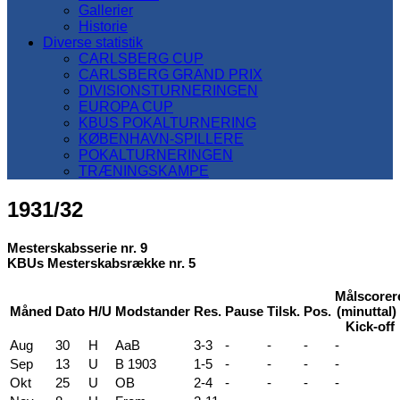
Gallerier
Historie
Diverse statistik
CARLSBERG CUP
CARLSBERG GRAND PRIX
DIVISIONSTURNERINGEN
EUROPA CUP
KBUS POKALTURNERING
KØBENHAVN-SPILLERE
POKALTURNERINGEN
TRÆNINGSKAMPE
1931/32
Mesterskabsserie nr. 9
KBUs Mesterskabsrække nr. 5
Målscorer
Måned
Dato
H/U
Modstander
Res.
Pause
Tilsk.
Pos.
(minuttal) 
Kick-off
Aug
30
H
AaB
3-3
-
-
-
-
Sep
13
U
B 1903
1-5
-
-
-
-
Okt
25
U
OB
2-4
-
-
-
-