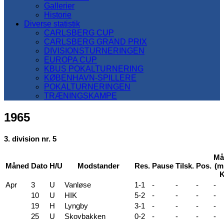
Gallerier
Historie
Diverse statistik
CARLSBERG CUP
CARLSBERG GRAND PRIX
DIVISIONSTURNERINGEN
EUROPA CUP
KBUS POKALTURNERING
KØBENHAVN-SPILLERE
POKALTURNERINGEN
TRÆNINGSKAMPE
1965
3. division nr. 5
Må
Måned
Dato
H/U
Modstander
Res.
Pause
Tilsk.
Pos.
(mi
K
Apr
3
U
Vanløse
1-1
-
-
-
-
10
U
HIK
5-2
-
-
-
-
19
H
Lyngby
3-1
-
-
-
-
25
U
Skovbakken
0-2
-
-
-
-