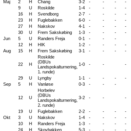
Maj
2
H
Chang
3-2
-
-
-
-
9
U
Roskilde
1-4
-
-
-
-
16
H
Svendborg
2-7
-
-
-
-
23
H
Fuglebakken
6-0
-
-
-
-
27
H
Nakskov
4-1
-
-
-
-
30
U
Frem Sakskøbing
1-3
-
-
-
-
Jun
5
U
Randers Freja
0-1
-
-
-
12
H
HIK
1-2
-
-
-
-
Aug
15
H
Frem Sakskøbing
3-1
-
-
-
-
Roskilde
(DBUs
22
H
1-0
-
-
-
Landspokalturnering,
1. runde)
29
U
Lyngby
1-1
-
-
-
-
Sep
5
H
Vanløse
0-3
-
-
-
Horbelev
(DBUs
12
U
3-2
-
-
-
Landspokalturnering,
2. runde)
19
U
Fuglebakken
2-2
-
-
-
-
Okt
3
U
Nakskov
1-4
-
-
-
-
10
H
Randers Freja
1-3
-
-
-
-
24
H
Skovbakken
5-3
-
-
-
-