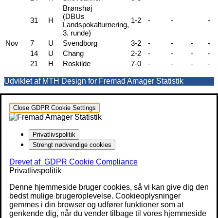
Brønshøj
(DBUs
31
H
1-2
-
-
-
Landspokalturnering,
3. runde)
Nov
7
U
Svendborg
3-2
-
-
-
-
14
U
Chang
2-2
-
-
-
-
21
H
Roskilde
7-0
-
-
-
-
Udviklet af MTH Design for Fremad Amager Statistik
Close GDPR Cookie Settings
Privatlivspolitik
Strengt nødvendige cookies
Drevet af
GDPR Cookie Compliance
Privatlivspolitik
Denne hjemmeside bruger cookies, så vi kan give dig den
bedst mulige brugeroplevelse. Cookieoplysninger
gemmes i din browser og udfører funktioner som at
genkende dig, når du vender tilbage til vores hjemmeside