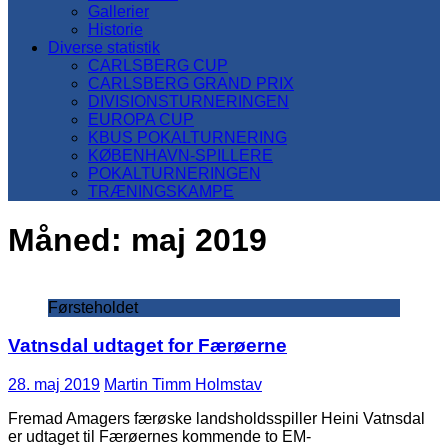
Gallerier
Historie
Diverse statistik
CARLSBERG CUP
CARLSBERG GRAND PRIX
DIVISIONSTURNERINGEN
EUROPA CUP
KBUS POKALTURNERING
KØBENHAVN-SPILLERE
POKALTURNERINGEN
TRÆNINGSKAMPE
Måned:
maj 2019
Førsteholdet
Vatnsdal udtaget for Færøerne
28. maj 2019
Martin Timm Holmstav
Fremad Amagers færøske landsholdsspiller Heini Vatnsdal
er udtaget til Færøernes kommende to EM-