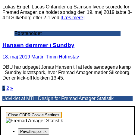
Lukas Engel, Lucas Ohlander og Samson Iyede scorede for
Fremad Amager, da holdet søndag den 19. maj 2019 tabte 3-
4 til Silkeborg efter 2-1 ved
[Læs mere]
Førsteholdet
Hansen dømmer i Sundby
18. maj 2019
Martin Timm Holmstav
DBU har udpeget Jonas Hansen til at lede søndagens kamp
i Sundby Idrætspark, hvor Fremad Amager møder Silkeborg.
Der er kick-off klokken 13.45.
Indlægsinddeling
1
2
»
Udviklet af MTH Design for Fremad Amager Statistik
Close GDPR Cookie Settings
Privatlivspolitik