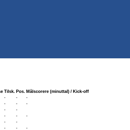
se
Tilsk.
Pos.
Målscorere (minuttal) / Kick-off
-
-
-
-
-
-
-
-
-
-
-
-
-
-
-
-