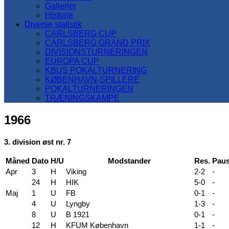
Gallerier
Historie
Diverse statistik
CARLSBERG CUP
CARLSBERG GRAND PRIX
DIVISIONSTURNERINGEN
EUROPA CUP
KBUS POKALTURNERING
KØBENHAVN-SPILLERE
POKALTURNERINGEN
TRÆNINGSKAMPE
1966
3. division øst nr. 7
Måned
Dato
H/U
Modstander
Res.
Pau
Apr
3
H
Viking
2-2
-
24
H
HIK
5-0
-
Maj
1
U
FB
0-1
-
4
U
Lyngby
1-3
-
8
U
B 1921
0-1
-
12
H
KFUM København
1-1
-