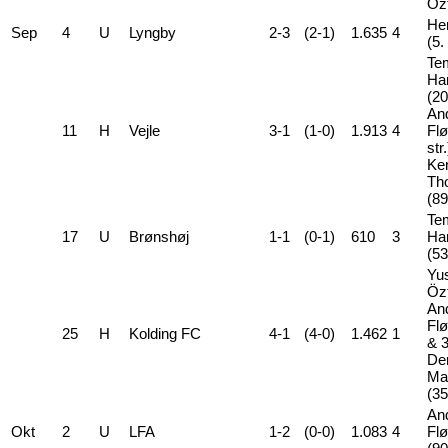
Özt
Hen
Sep
4
U
Lyngby
2-3
(2-1)
1.635
4
(5.
Te
Ha
(20
An
11
H
Vejle
3-1
(1-0)
1.913
4
Flø
str
Ke
Th
(89
Te
17
U
Brønshøj
1-1
(0-1)
610
3
Ha
(53
Yu
Özt
An
Flø
25
H
Kolding FC
4-1
(4-0)
1.462
1
& 3
De
Ma
(35
An
Okt
2
U
LFA
1-2
(0-0)
1.083
4
Fl