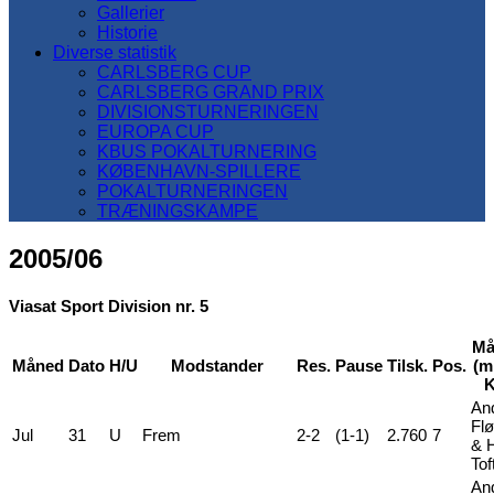
Gallerier
Historie
Diverse statistik
CARLSBERG CUP
CARLSBERG GRAND PRIX
DIVISIONSTURNERINGEN
EUROPA CUP
KBUS POKALTURNERING
KØBENHAVN-SPILLERE
POKALTURNERINGEN
TRÆNINGSKAMPE
2005/06
Viasat Sport Division nr. 5
Må
Måned
Dato
H/U
Modstander
Res.
Pause
Tilsk.
Pos.
(mi
K
An
Flø
Jul
31
U
Frem
2-2
(1-1)
2.760
7
& 
Tof
An