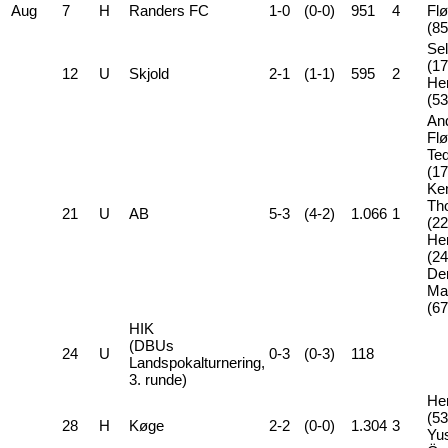
Aug
7
H
Randers FC
1-0
(0-0)
951
4
Fl
(85
Se
(17
12
U
Skjold
2-1
(1-1)
595
2
Hen
(53
An
Flø
Ted
(17
Ke
Th
21
U
AB
5-3
(4-2)
1.066
1
(22
Hen
(24
De
Ma
(67
HIK
(DBUs
24
U
0-3
(0-3)
118
Landspokalturnering,
3. runde)
Hen
(53
28
H
Køge
2-2
(0-0)
1.304
3
Yu