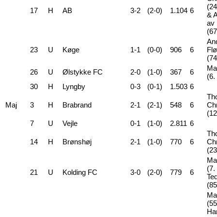
(24
17
H
AB
3-2
(2-0)
1.104
6
& 
av
(67
An
23
U
Køge
1-1
(0-0)
906
6
Fl
(74
Ma
26
U
Ølstykke FC
2-0
(1-0)
367
6
(6.
30
H
Lyngby
0-3
(0-1)
1.503
6
Th
Maj
3
H
Brabrand
2-1
(2-1)
548
6
Ch
(12
7
U
Vejle
0-1
(1-0)
2.811
6
Th
14
H
Brønshøj
2-1
(1-0)
770
6
Ch
(23
Ma
(7.
21
U
Kolding FC
3-0
(2-0)
779
6
Ted
(85
Ma
(55
Ha