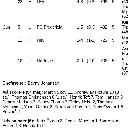
28
H
LFA
4-3
(0-2)
766
5
(60
Th
My
(62
Ke
Jun
5
U
FC Fredericia
1-5
(0-3)
482
5
Th
(48
Ma
11
H
HIK
1-4
(1-1)
723
5
(22
An
Flø
str
18
U
Herfølge
2-0
(2-0)
706
5
Th
Ch
(37
Cheftræner:
Benny Johansen
Målscorere (54 mål):
Martin Skov 11, Andrew av Fløtum 10 (3
str.), Thomas Christensen 8 (1 str.), Henrik Toft 7, Tem Hansen 3,
Dennis Madsen 3, Kenny Thorup 3, Teddy Holst 2, Thomas
Myssing 2, Yusuf Öztürk 2, Søren von Essen 1, Baris Özcan 1 &
Selvmål 1
Udvisninger (6):
Baris Özcan 3, Dennis Madsen 1, Søren von
Essen 1 & Henrik Toft 1