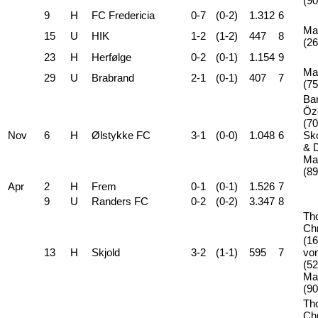
(90
9
H
FC Fredericia
0-7
(0-2)
1.312
6
Ma
15
U
HIK
1-2
(1-2)
447
8
(26
23
H
Herfølge
0-2
(0-1)
1.154
9
Ma
29
U
Brabrand
2-1
(0-1)
407
7
(75
Bar
Öz
(70
Nov
6
H
Ølstykke FC
3-1
(0-0)
1.048
6
Sko
& 
Ma
(89
Apr
2
H
Frem
0-1
(0-1)
1.526
7
9
U
Randers FC
0-2
(0-2)
3.347
8
Th
Ch
(16
13
H
Skjold
3-2
(1-1)
595
7
vo
(52
Ma
(90
Th
Ch