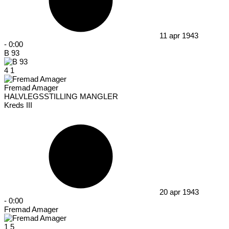
11 apr 1943
-
0:00
B 93
4
1
Fremad Amager
HALVLEGSSTILLING MANGLER
Kreds III
20 apr 1943
-
0:00
Fremad Amager
1
5