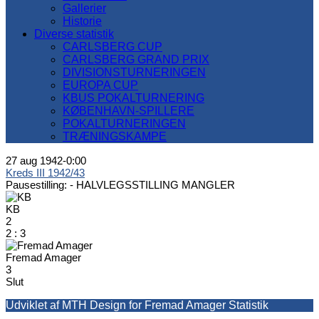
Gallerier
Historie
Diverse statistik
CARLSBERG CUP
CARLSBERG GRAND PRIX
DIVISIONSTURNERINGEN
EUROPA CUP
KBUS POKALTURNERING
KØBENHAVN-SPILLERE
POKALTURNERINGEN
TRÆNINGSKAMPE
27 aug 1942
-
0:00
Kreds III 1942/43
Pausestilling: -
HALVLEGSSTILLING MANGLER
KB
2
2
:
3
Fremad Amager
3
Slut
Udviklet af MTH Design for Fremad Amager Statistik