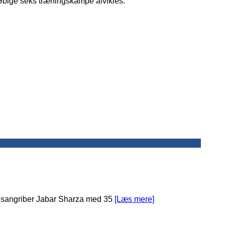
løbige seks træningskampe afvikles.
ldsangriber Jabar Sharza med 35
[Læs mere]