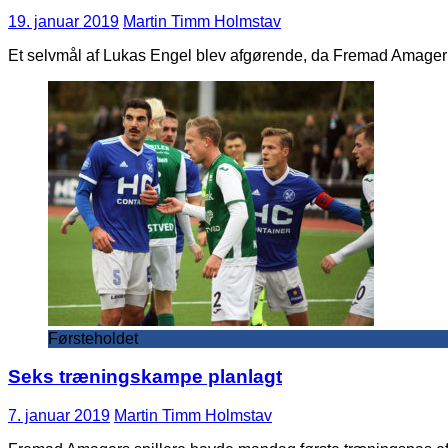
19. januar 2019
Martin Timm Holmstav
Et selvmål af Lukas Engel blev afgørende, da Fremad Amager lø
Førsteholdet
Seks træningskampe planlagt
7. januar 2019
Martin Timm Holmstav