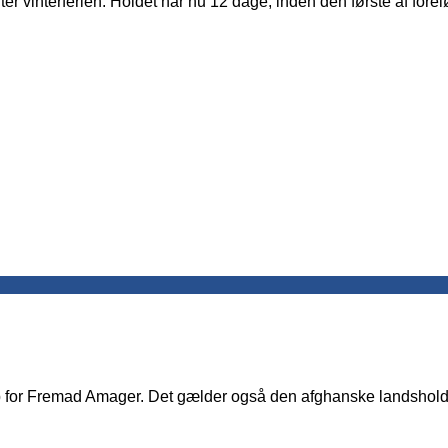
 vinterferien. Holdet har nu 12 dage, inden den første af fore
kamp for Fremad Amager. Det gælder også den afghanske landsho