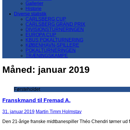
Gallerier
Historie
Diverse statistik
CARLSBERG CUP
CARLSBERG GRAND PRIX
DIVISIONSTURNERINGEN
EUROPA CUP
KBUS POKALTURNERING
KØBENHAVN-SPILLERE
POKALTURNERINGEN
TRÆNINGSKAMPE
Måned:
januar 2019
Førsteholdet
Franskmand til Fremad A.
31. januar 2019
Martin Timm Holmstav
Den 21-årige franske midtbanespiller Théo Chendri tørner ud f