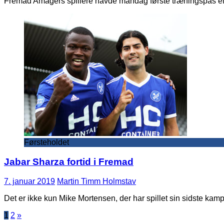
Fremad Amagers spillere havde mandag første træningspas efter
Førsteholdet
Jabar Sharza fortid i Fremad
7. januar 2019
Martin Timm Holmstav
Det er ikke kun Mike Mortensen, der har spillet sin sidste 
Indlægsinddeling
1
2
»