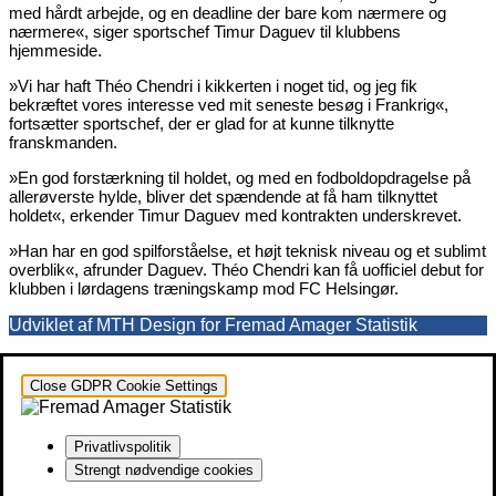
med hårdt arbejde, og en deadline der bare kom nærmere og
nærmere«, siger sportschef Timur Daguev til klubbens
hjemmeside.
»Vi har haft Théo Chendri i kikkerten i noget tid, og jeg fik
bekræftet vores interesse ved mit seneste besøg i Frankrig«,
fortsætter sportschef, der er glad for at kunne tilknytte
franskmanden.
»En god forstærkning til holdet, og med en fodboldopdragelse på
allerøverste hylde, bliver det spændende at få ham tilknyttet
holdet«, erkender Timur Daguev med kontrakten underskrevet.
»Han har en god spilforståelse, et højt teknisk niveau og et sublimt
overblik«, afrunder Daguev. Théo Chendri kan få uofficiel debut for
klubben i lørdagens træningskamp mod FC Helsingør.
Udviklet af MTH Design for Fremad Amager Statistik
Close GDPR Cookie Settings
Privatlivspolitik
Strengt nødvendige cookies