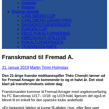
Gallerier
Historie
Diverse statistik
CARLSBERG CUP
CARLSBERG GRAND PRIX
DIVISIONSTURNERINGEN
EUROPA CUP
KBUS POKALTURNERING
KØBENHAVN-SPILLERE
POKALTURNERINGEN
TRÆNINGSKAMPE
Franskmand til Fremad A.
31. januar 2019
Martin Timm Holmstav
Den 21-årige franske midtbanespiller Théo Chendri tørner ud
for Fremad Amager de kommende to og et halvt år. Det stod
klart på transfervinduets sidste dag.
Franskmanden kommer til Fremad Amager med ungdomserfaring
fra FC Barcelonas U/17-, U/18- og U/19-hold, ligesom det også et
blevet til en enkelt for den spanske klubs andethold.
»En fantastisk følelse at kunne få aftalen i hus, efter flere uger