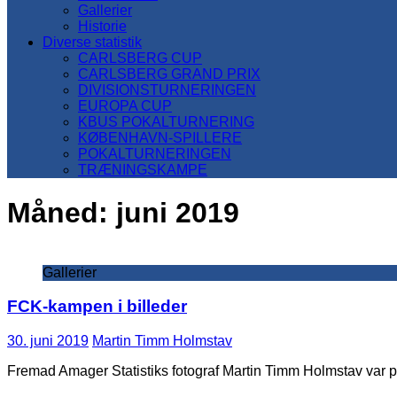
Gallerier
Historie
Diverse statistik
CARLSBERG CUP
CARLSBERG GRAND PRIX
DIVISIONSTURNERINGEN
EUROPA CUP
KBUS POKALTURNERING
KØBENHAVN-SPILLERE
POKALTURNERINGEN
TRÆNINGSKAMPE
Måned:
juni 2019
Gallerier
FCK-kampen i billeder
30. juni 2019
Martin Timm Holmstav
Fremad Amager Statistiks fotograf Martin Timm Holmstav var