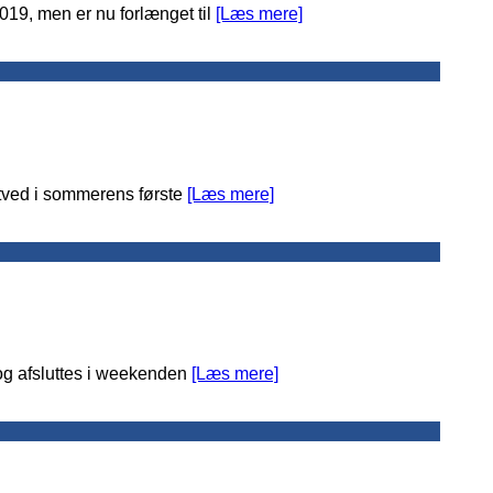
2019, men er nu forlænget til
[Læs mere]
tved i sommerens første
[Læs mere]
og afsluttes i weekenden
[Læs mere]