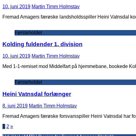
10. juni 2019
Martin Timm Holmstav
Fremad Amagers færøske landsholdsspiller Heini Vatnsdal kom 
Førsteholdet
Kolding fuldender 1. division
10. juni 2019
Martin Timm Holmstav
Med 1-1-remiset mod Middelfart på hjemmebane, bookede Koldi
Førsteholdet
Heini Vatnsdal forlænger
8. juni 2019
Martin Timm Holmstav
Fremad Amagers færøske forsvarsspiller Heini Vatnsdal har fo
Indlægsinddeling
1
2
»