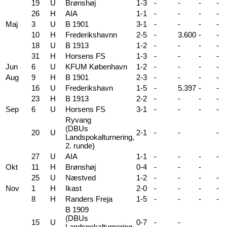
19
U
Brønshøj
1-3
-
-
-
-
26
H
AIA
1-1
-
-
-
-
Maj
3
U
B 1901
3-1
-
-
-
-
10
H
Frederikshavnn
2-5
-
3.600
-
-
18
U
B 1913
1-2
-
-
-
-
31
H
Horsens FS
1-3
-
-
-
-
Jun
6
U
KFUM København
1-2
-
-
-
-
Aug
9
H
B 1901
2-3
-
-
-
-
16
U
Frederikshavn
1-5
-
5.397
-
-
23
H
B 1913
2-2
-
-
-
-
Sep
6
U
Horsens FS
3-1
-
-
-
-
Ryvang
(DBUs
20
U
2-1
-
-
-
Landspokalturnering,
2. runde)
27
U
AIA
1-1
-
-
-
-
Okt
11
H
Brønshøj
0-4
-
-
-
25
U
Næstved
1-2
-
-
-
-
Nov
1
H
Ikast
2-0
-
-
-
-
8
H
Randers Freja
1-5
-
-
-
-
B 1909
(DBUs
15
U
0-7
-
-
Landspokalturnering,