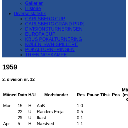
Gallerier
Historie
Diverse statistik
CARLSBERG CUP
CARLSBERG GRAND PRIX
DIVISIONSTURNERINGEN
EUROPA CUP
KBUS POKALTURNERING
KØBENHAVN-SPILLERE
POKALTURNERINGEN
TRÆNINGSKAMPE
1959
2. division nr. 12
Må
Måned
Dato
H/U
Modstander
Res.
Pause
Tilsk.
Pos.
(mi
K
Mar
15
H
AaB
1-0
-
-
-
-
22
U
Randers Freja
0-5
-
-
-
29
U
Ikast
0-1
-
-
-
Apr
5
H
Næstved
1-1
-
-
-
-