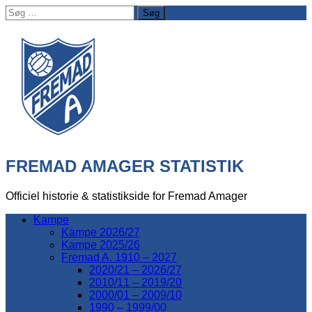
Søg
efter:
FREMAD AMAGER STATISTIK
Officiel historie & statistikside for Fremad Amager
Kampe
Kampe 2026/27
Kampe 2025/26
Fremad A. 1910 – 2027
2020/21 – 2026/27
2010/11 – 2019/20
2000/01 – 2009/10
1990 – 1999/00