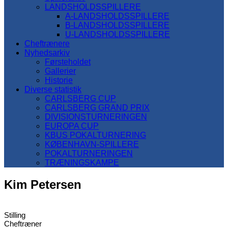
LANDSHOLDSSPILLERE
A-LANDSHOLDSSPILLERE
B-LANDSHOLDSSPILLERE
U-LANDSHOLDSSPILLERE
Cheftrænere
Nyhedsarkiv
Førsteholdet
Gallerier
Historie
Diverse statistik
CARLSBERG CUP
CARLSBERG GRAND PRIX
DIVISIONSTURNERINGEN
EUROPA CUP
KBUS POKALTURNERING
KØBENHAVN-SPILLERE
POKALTURNERINGEN
TRÆNINGSKAMPE
Kim Petersen
Stilling
Cheftræner