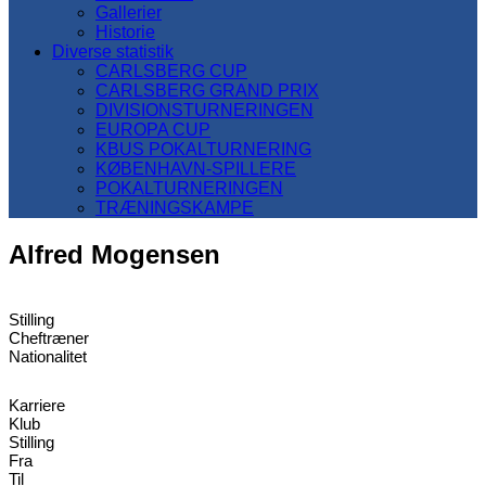
Gallerier
Historie
Diverse statistik
CARLSBERG CUP
CARLSBERG GRAND PRIX
DIVISIONSTURNERINGEN
EUROPA CUP
KBUS POKALTURNERING
KØBENHAVN-SPILLERE
POKALTURNERINGEN
TRÆNINGSKAMPE
Alfred Mogensen
Stilling
Cheftræner
Nationalitet
Karriere
Klub
Stilling
Fra
Til