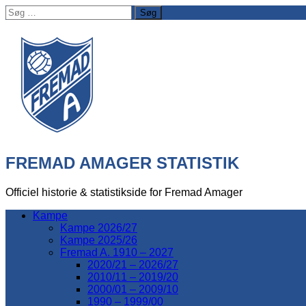
Søg
efter:
FREMAD AMAGER STATISTIK
Officiel historie & statistikside for Fremad Amager
Kampe
Kampe 2026/27
Kampe 2025/26
Fremad A. 1910 – 2027
2020/21 – 2026/27
2010/11 – 2019/20
2000/01 – 2009/10
1990 – 1999/00