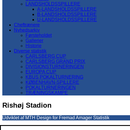
LANDSHOLDSSPILLERE
A-LANDSHOLDSSPILLERE
B-LANDSHOLDSSPILLERE
U-LANDSHOLDSSPILLERE
Cheftrænere
Nyhedsarkiv
Førsteholdet
Gallerier
Historie
Diverse statistik
CARLSBERG CUP
CARLSBERG GRAND PRIX
DIVISIONSTURNERINGEN
EUROPA CUP
KBUS POKALTURNERING
KØBENHAVN-SPILLERE
POKALTURNERINGEN
TRÆNINGSKAMPE
Rishøj Stadion
Udviklet af MTH Design for Fremad Amager Statistik