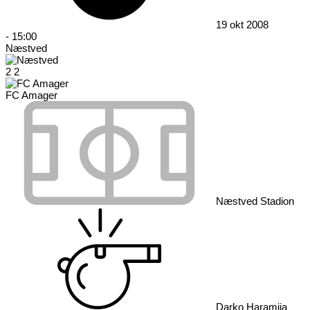
19 okt 2008
-
15:00
Næstved
2
2
FC Amager
Næstved Stadion
Darko Haramija