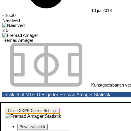
10 jul 2018
-
16:30
Næstved
2
0
Fremad Amager
Kunstgræsbanen ved
Udviklet af MTH Design for Fremad Amager Statistik
Close GDPR Cookie Settings
Privatlivspolitik