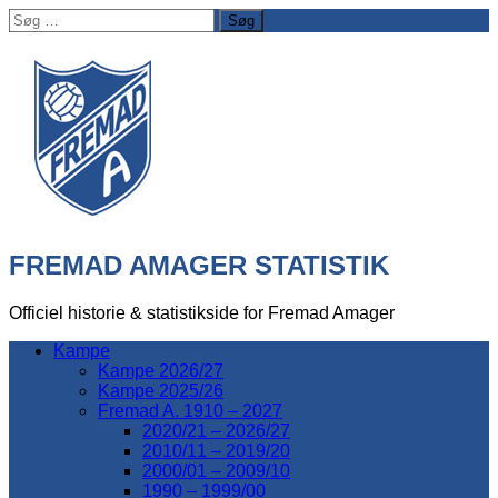
Søg
efter:
FREMAD AMAGER STATISTIK
Officiel historie & statistikside for Fremad Amager
Kampe
Kampe 2026/27
Kampe 2025/26
Fremad A. 1910 – 2027
2020/21 – 2026/27
2010/11 – 2019/20
2000/01 – 2009/10
1990 – 1999/00