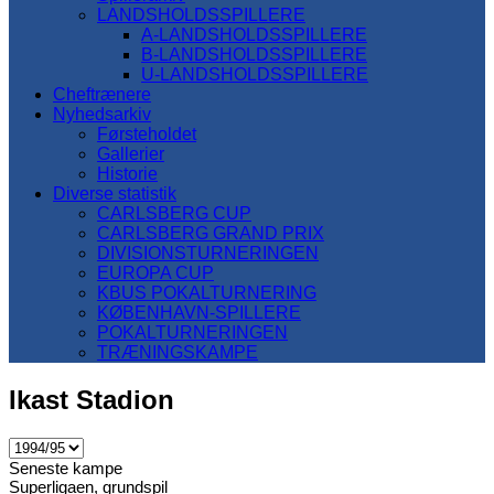
LANDSHOLDSSPILLERE
A-LANDSHOLDSSPILLERE
B-LANDSHOLDSSPILLERE
U-LANDSHOLDSSPILLERE
Cheftrænere
Nyhedsarkiv
Førsteholdet
Gallerier
Historie
Diverse statistik
CARLSBERG CUP
CARLSBERG GRAND PRIX
DIVISIONSTURNERINGEN
EUROPA CUP
KBUS POKALTURNERING
KØBENHAVN-SPILLERE
POKALTURNERINGEN
TRÆNINGSKAMPE
Ikast Stadion
Seneste kampe
Superligaen, grundspil