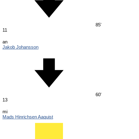
85'
11
an
Jakob Johansson
60'
13
mi
Mads Hinrichsen Aaquist