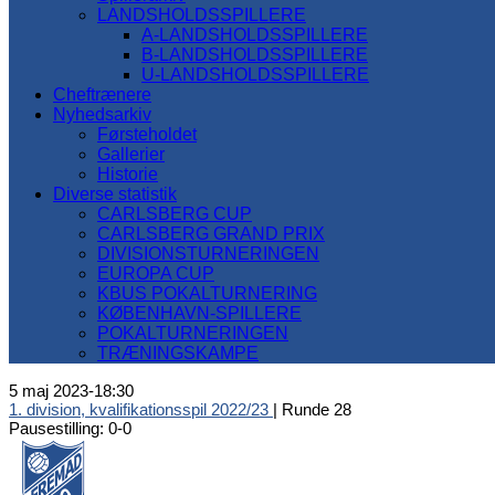
LANDSHOLDSSPILLERE
A-LANDSHOLDSSPILLERE
B-LANDSHOLDSSPILLERE
U-LANDSHOLDSSPILLERE
Cheftrænere
Nyhedsarkiv
Førsteholdet
Gallerier
Historie
Diverse statistik
CARLSBERG CUP
CARLSBERG GRAND PRIX
DIVISIONSTURNERINGEN
EUROPA CUP
KBUS POKALTURNERING
KØBENHAVN-SPILLERE
POKALTURNERINGEN
TRÆNINGSKAMPE
5 maj 2023
-
18:30
1. division, kvalifikationsspil 2022/23
| Runde 28
Pausestilling: 0-0