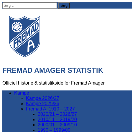
Søg
efter:
FREMAD AMAGER STATISTIK
Officiel historie & statistikside for Fremad Amager
Kampe
Kampe 2026/27
Kampe 2025/26
Fremad A. 1910 – 2027
2020/21 – 2026/27
2010/11 – 2019/20
2000/01 – 2009/10
1990 – 1999/00