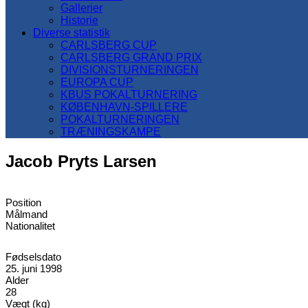
Gallerier
Historie
Diverse statistik
CARLSBERG CUP
CARLSBERG GRAND PRIX
DIVISIONSTURNERINGEN
EUROPA CUP
KBUS POKALTURNERING
KØBENHAVN-SPILLERE
POKALTURNERINGEN
TRÆNINGSKAMPE
Jacob Pryts Larsen
Position
Målmand
Nationalitet
Fødselsdato
25. juni 1998
Alder
28
Vægt (kg)