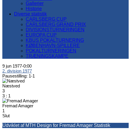
Gallerier
Historie
Diverse statistik
CARLSBERG CUP
CARLSBERG GRAND PRIX
DIVISIONSTURNERINGEN
EUROPA CUP
KBUS POKALTURNERING
KØBENHAVN-SPILLERE
POKALTURNERINGEN
TRÆNINGSKAMPE
9 jun 1977
-
0:00
2. division 1977
Pausestilling: 1-1
Næstved
3
3
:
1
Fremad Amager
1
Slut
Udviklet af MTH Design for Fremad Amager Statistik