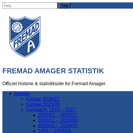
Søg
efter:
FREMAD AMAGER STATISTIK
Officiel historie & statistikside for Fremad Amager
Kampe
Kampe 2026/27
Kampe 2025/26
Fremad A. 1910 – 2027
2020/21 – 2026/27
2010/11 – 2019/20
2000/01 – 2009/10
1990 – 1999/00