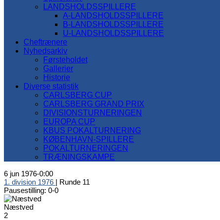
LANDSHOLDSSPILLERE
A-LANDSHOLDSSPILLERE
B-LANDSHOLDSSPILLERE
U-LANDSHOLDSSPILLERE
Cheftrænere
Nyhedsarkiv
Førsteholdet
Gallerier
Historie
Diverse statistik
CARLSBERG CUP
CARLSBERG GRAND PRIX
DIVISIONSTURNERINGEN
EUROPA CUP
KBUS POKALTURNERING
KØBENHAVN-SPILLERE
POKALTURNERINGEN
TRÆNINGSKAMPE
6 jun 1976
-
0:00
1. division 1976
| Runde 11
Pausestilling: 0-0
Næstved
2