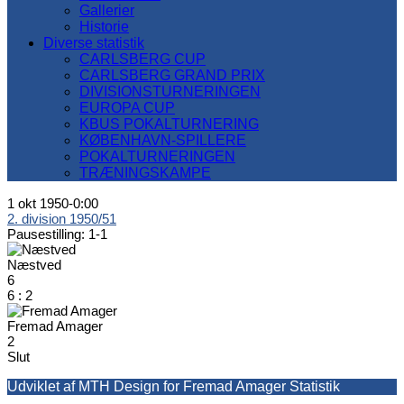
Gallerier
Historie
Diverse statistik
CARLSBERG CUP
CARLSBERG GRAND PRIX
DIVISIONSTURNERINGEN
EUROPA CUP
KBUS POKALTURNERING
KØBENHAVN-SPILLERE
POKALTURNERINGEN
TRÆNINGSKAMPE
1 okt 1950
-
0:00
2. division 1950/51
Pausestilling: 1-1
Næstved
6
6
:
2
Fremad Amager
2
Slut
Udviklet af MTH Design for Fremad Amager Statistik