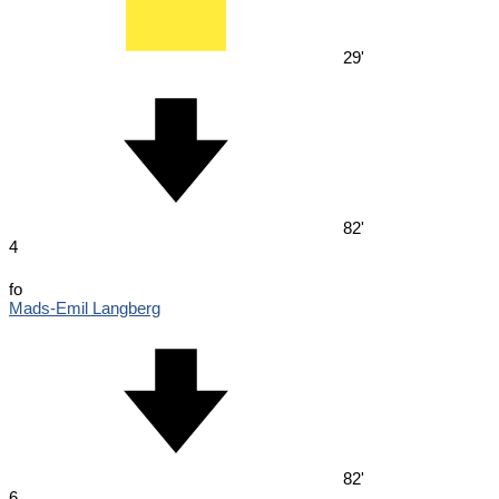
29'
82'
4
fo
Mads-Emil Langberg
82'
6