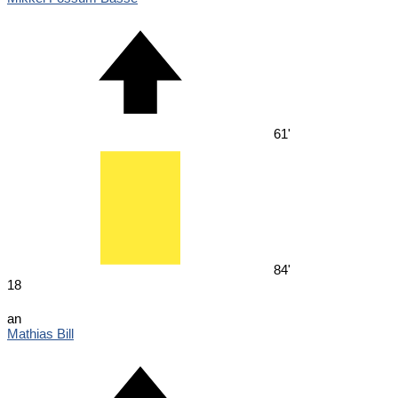
61'
84'
18
an
Mathias Bill