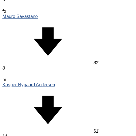
fo
Mauro Savastano
82'
8
mi
Kasper Nygaard Andersen
61'