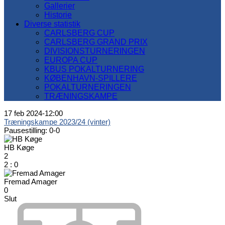
Gallerier
Historie
Diverse statistik
CARLSBERG CUP
CARLSBERG GRAND PRIX
DIVISIONSTURNERINGEN
EUROPA CUP
KBUS POKALTURNERING
KØBENHAVN-SPILLERE
POKALTURNERINGEN
TRÆNINGSKAMPE
17 feb 2024
-
12:00
Træningskampe 2023/24 (vinter)
Pausestilling: 0-0
HB Køge
2
2
:
0
Fremad Amager
0
Slut