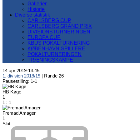
Gallerier
Historie
Diverse statistik
CARLSBERG CUP
CARLSBERG GRAND PRIX
DIVISIONSTURNERINGEN
EUROPA CUP
KBUS POKALTURNERING
KØBENHAVN-SPILLERE
POKALTURNERINGEN
TRÆNINGSKAMPE
14 apr 2019
-
13:45
1. division 2018/19
| Runde 26
Pausestilling: 1-1
HB Køge
1
1
:
1
Fremad Amager
1
Slut