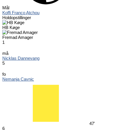
Mål
Koffi Franco Atchou
Holdopstillinger
HB Køge
Fremad Amager
1
må
Nicklas Dannevang
5
fo
Nemanja Cavnic
47'
6