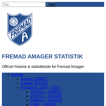
Søg
efter:
FREMAD AMAGER STATISTIK
Officiel historie & statistikside for Fremad Amager
Kampe
Kampe 2026/27
Kampe 2025/26
Fremad A. 1910 – 2027
2020/21 – 2026/27
2010/11 – 2019/20
2000/01 – 2009/10
1990 – 1999/00