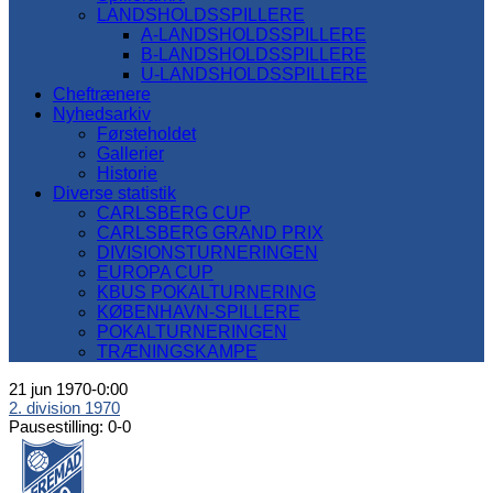
LANDSHOLDSSPILLERE
A-LANDSHOLDSSPILLERE
B-LANDSHOLDSSPILLERE
U-LANDSHOLDSSPILLERE
Cheftrænere
Nyhedsarkiv
Førsteholdet
Gallerier
Historie
Diverse statistik
CARLSBERG CUP
CARLSBERG GRAND PRIX
DIVISIONSTURNERINGEN
EUROPA CUP
KBUS POKALTURNERING
KØBENHAVN-SPILLERE
POKALTURNERINGEN
TRÆNINGSKAMPE
21 jun 1970
-
0:00
2. division 1970
Pausestilling: 0-0