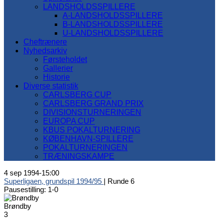
LANDSHOLDSSPILLERE
A-LANDSHOLDSSPILLERE
B-LANDSHOLDSSPILLERE
U-LANDSHOLDSSPILLERE
Cheftrænere
Nyhedsarkiv
Førsteholdet
Gallerier
Historie
Diverse statistik
CARLSBERG CUP
CARLSBERG GRAND PRIX
DIVISIONSTURNERINGEN
EUROPA CUP
KBUS POKALTURNERING
KØBENHAVN-SPILLERE
POKALTURNERINGEN
TRÆNINGSKAMPE
4 sep 1994
-
15:00
Superligaen, grundspil 1994/95
| Runde 6
Pausestilling: 1-0
Brøndby
3