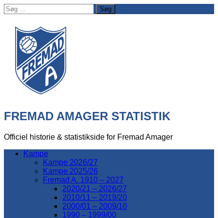
Søg
efter:
FREMAD AMAGER STATISTIK
Officiel historie & statistikside for Fremad Amager
Kampe
Kampe 2026/27
Kampe 2025/26
Fremad A. 1910 – 2027
2020/21 – 2026/27
2010/11 – 2019/20
2000/01 – 2009/10
1990 – 1999/00