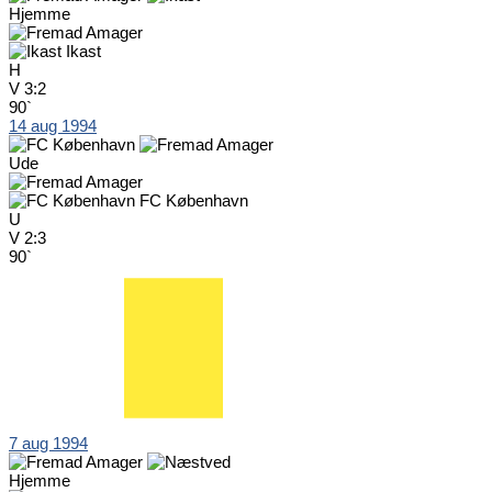
Hjemme
Ikast
H
V
3:2
90`
14 aug 1994
Ude
FC København
U
V
2:3
90`
7 aug 1994
Hjemme