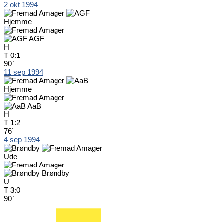
2 okt 1994
Hjemme
AGF
H
T
0:1
90`
11 sep 1994
Hjemme
AaB
H
T
1:2
76`
4 sep 1994
Ude
Brøndby
U
T
3:0
90`