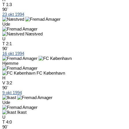
T
1:3
90`
23 okt 1994
Ude
Næstved
U
T
2:1
90`
16 okt 1994
Hjemme
FC København
H
V
3:2
90`
9 okt 1994
Ude
Ikast
U
T
4:0
90`