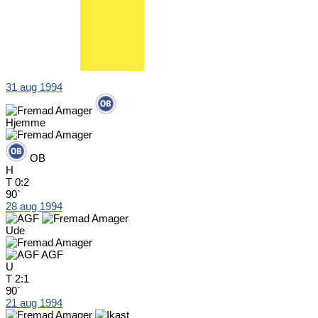
31 aug 1994
Hjemme
OB
H
T
0:2
90`
28 aug 1994
Ude
AGF
U
T
2:1
90`
21 aug 1994