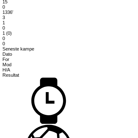
15
0
1336′
3
1
0
1 (0)
0
0
Seneste kampe
Dato
For
Mod
H/A
Resultat