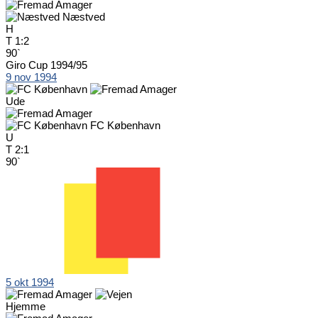
Næstved
H
T
1:2
90`
Giro Cup 1994/95
9 nov 1994
Ude
FC København
U
T
2:1
90`
5 okt 1994
Hjemme