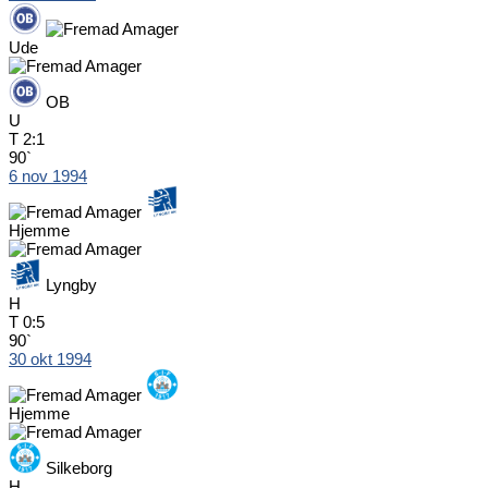
Ude
OB
U
T
2:1
90`
6 nov 1994
Hjemme
Lyngby
H
T
0:5
90`
30 okt 1994
Hjemme
Silkeborg
H