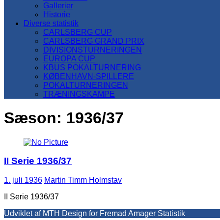
Gallerier
Historie
Diverse statistik
CARLSBERG CUP
CARLSBERG GRAND PRIX
DIVISIONSTURNERINGEN
EUROPA CUP
KBUS POKALTURNERING
KØBENHAVN-SPILLERE
POKALTURNERINGEN
TRÆNINGSKAMPE
Sæson:
1936/37
II Serie 1936/37
1. juli 1936
Martin Timm Holmstav
II Serie 1936/37
Udviklet af MTH Design for Fremad Amager Statistik