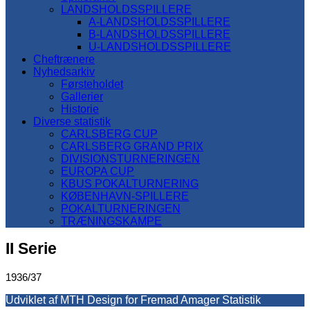
LANDSHOLDSSPILLERE
A-LANDSHOLDSSPILLERE
B-LANDSHOLDSSPILLERE
U-LANDSHOLDSSPILLERE
Cheftrænere
Nyhedsarkiv
Førsteholdet
Gallerier
Historie
Diverse statistik
CARLSBERG CUP
CARLSBERG GRAND PRIX
DIVISIONSTURNERINGEN
EUROPA CUP
KBUS POKALTURNERING
KØBENHAVN-SPILLERE
POKALTURNERINGEN
TRÆNINGSKAMPE
II Serie
1936/37
Udviklet af MTH Design for Fremad Amager Statistik