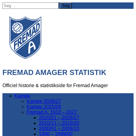
Søg
efter:
FREMAD AMAGER STATISTIK
Officiel historie & statistikside for Fremad Amager
Kampe
Kampe 2026/27
Kampe 2025/26
Fremad A. 1910 – 2027
2020/21 – 2026/27
2010/11 – 2019/20
2000/01 – 2009/10
1990 – 1999/00