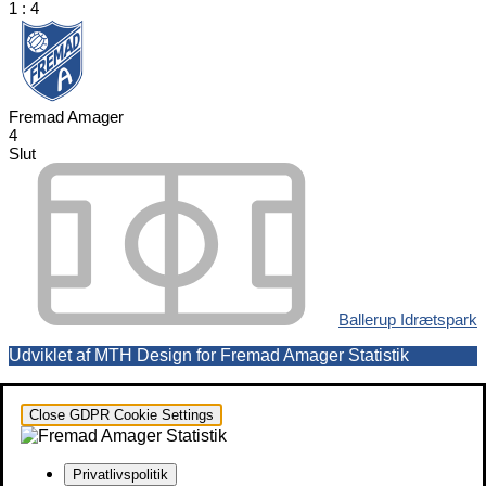
1
:
4
Fremad Amager
4
Slut
Ballerup Idrætspark
Udviklet af MTH Design for Fremad Amager Statistik
Close GDPR Cookie Settings
Privatlivspolitik