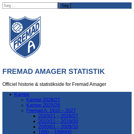
Søg
efter:
FREMAD AMAGER STATISTIK
Officiel historie & statistikside for Fremad Amager
Kampe
Kampe 2026/27
Kampe 2025/26
Fremad A. 1910 – 2027
2020/21 – 2026/27
2010/11 – 2019/20
2000/01 – 2009/10
1990 – 1999/00