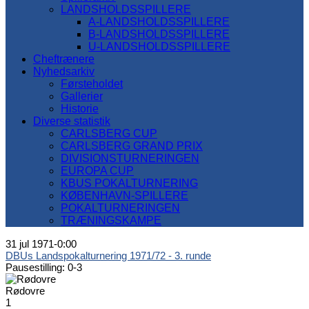
LANDSHOLDSSPILLERE
A-LANDSHOLDSSPILLERE
B-LANDSHOLDSSPILLERE
U-LANDSHOLDSSPILLERE
Cheftrænere
Nyhedsarkiv
Førsteholdet
Gallerier
Historie
Diverse statistik
CARLSBERG CUP
CARLSBERG GRAND PRIX
DIVISIONSTURNERINGEN
EUROPA CUP
KBUS POKALTURNERING
KØBENHAVN-SPILLERE
POKALTURNERINGEN
TRÆNINGSKAMPE
31 jul 1971
-
0:00
DBUs Landspokalturnering 1971/72 - 3. runde
Pausestilling: 0-3
Rødovre
1