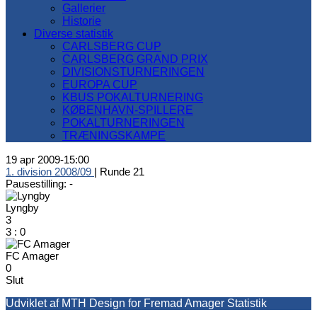
Gallerier
Historie
Diverse statistik
CARLSBERG CUP
CARLSBERG GRAND PRIX
DIVISIONSTURNERINGEN
EUROPA CUP
KBUS POKALTURNERING
KØBENHAVN-SPILLERE
POKALTURNERINGEN
TRÆNINGSKAMPE
19 apr 2009
-
15:00
1. division 2008/09
| Runde 21
Pausestilling: -
Lyngby
3
3
:
0
FC Amager
0
Slut
Udviklet af MTH Design for Fremad Amager Statistik